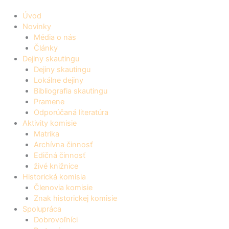
Úvod
Novinky
Média o nás
Články
Dejiny skautingu
Dejiny skautingu
Lokálne dejiny
Bibliografia skautingu
Pramene
Odporúčaná literatúra
Aktivity komisie
Matrika
Archívna činnosť
Edičná činnosť
živé knižnice
Historická komisia
Členovia komisie
Znak historickej komisie
Spolupráca
Dobrovoľníci