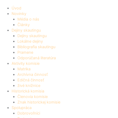
Úvod
Novinky
Média o nás
Články
Dejiny skautingu
Dejiny skautingu
Lokálne dejiny
Bibliografia skautingu
Pramene
Odporúčaná literatúra
Aktivity komisie
Matrika
Archívna činnosť
Edičná činnosť
živé knižnice
Historická komisia
Členovia komisie
Znak historickej komisie
Spolupráca
Dobrovoľníci