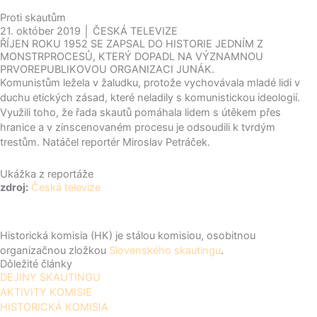
Proti skautům
21. október 2019 │ ČESKÁ TELEVIZE
ŘÍJEN ROKU 1952 SE ZAPSAL DO HISTORIE JEDNÍM Z
MONSTRPROCESŮ, KTERÝ DOPADL NA VÝZNAMNOU
PRVOREPUBLIKOVOU ORGANIZACI JUNÁK.
Komunistům ležela v žaludku, protože vychovávala mladé lidi v
duchu etických zásad, které neladily s komunistickou ideologií.
Využili toho, že řada skautů pomáhala lidem s útěkem přes
hranice a v zinscenovaném procesu je odsoudili k tvrdým
trestům. Natáčel reportér Miroslav Petráček.
Ukážka z reportáže
zdroj:
Česká televize
Historická komisia (HK) je stálou komisiou, osobitnou
organizačnou zložkou
Slovenského skautingu
.
Dôležité články
DEJINY SKAUTINGU
AKTIVITY KOMISIE
HISTORICKÁ KOMISIA