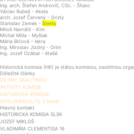
Ing. arch. Štefan Androvič, CSc. - Šťuko
Václav Rubeš - Akela
arch. Jozef Červený - Grizly
Stanislav Zemek -
Stenly
Miloš Navrátil - Kim
Michal Milla - Myšiak
Mária Bičová – Iskra
Ing. Miroslav Jízdný - Orim
Ing. Jozef Ozábal - Atašé
Historická komisia (HK) je stálou komisiou, osobitnou or
Dôležité články
DEJINY SKAUTINGU
AKTIVITY KOMISIE
HISTORICKÁ KOMISIA
SPOLUPRACUJTE S NAMI
Hlavný kontakt
HISTORICKÁ KOMISIA SLSK
JOZEF MIKLOŠ
VLADIMÍRA CLEMENTISA 16