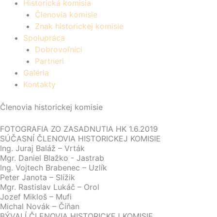
Historická komisia
Členovia komisie
Znak historickej komisie
Spolupráca
Dobrovoľníci
Partneri
Galéria
Kontakty
Členovia historickej komisie
FOTOGRAFIA ZO ZASADNUTIA HK 1.6.2019
SÚČASNÍ ČLENOVIA HISTORICKEJ KOMISIE
Ing. Juraj Baláž – Vrták
Mgr. Daniel Blažko - Jastrab
Ing. Vojtech Brabenec – Uzlík
Peter Janota – Slížik
Mgr. Rastislav Lukáč – Orol
Jozef Mikloš – Mufi
Michal Novák – Číňan
BÝVALÍ ČLENOVIA HISTORICKEJ KOMISIE