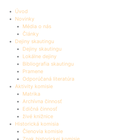
Úvod
Novinky
Média o nás
Články
Dejiny skautingu
Dejiny skautingu
Lokálne dejiny
Bibliografia skautingu
Pramene
Odporúčaná literatúra
Aktivity komisie
Matrika
Archívna činnosť
Edičná činnosť
živé knižnice
Historická komisia
Členovia komisie
Znak historickej komisie