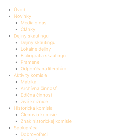
Úvod
Novinky
Média o nás
Články
Dejiny skautingu
Dejiny skautingu
Lokálne dejiny
Bibliografia skautingu
Pramene
Odporúčaná literatúra
Aktivity komisie
Matrika
Archívna činnosť
Edičná činnosť
živé knižnice
Historická komisia
Členovia komisie
Znak historickej komisie
Spolupráca
Dobrovoľníci