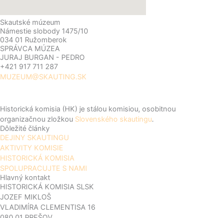
Skautské múzeum
Námestie slobody 1475/10
034 01 Ružomberok
SPRÁVCA MÚZEA
JURAJ BURGAN - PEDRO
+421 917 711 287
MUZEUM@SKAUTING.SK
Historická komisia (HK) je stálou komisiou, osobitnou
organizačnou zložkou
Slovenského skautingu
.
Dôležité články
DEJINY SKAUTINGU
AKTIVITY KOMISIE
HISTORICKÁ KOMISIA
SPOLUPRACUJTE S NAMI
Hlavný kontakt
HISTORICKÁ KOMISIA SLSK
JOZEF MIKLOŠ
VLADIMÍRA CLEMENTISA 16
080 01 PREŠOV