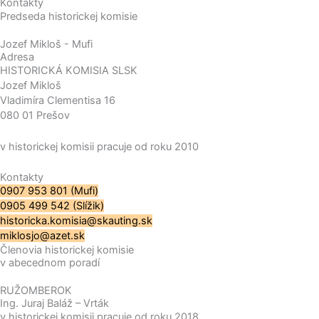
Kontakty
Predseda historickej komisie
Jozef Mikloš - Mufi
Adresa
HISTORICKÁ KOMISIA SLSK
Jozef Mikloš
Vladimíra Clementisa 16
080 01 Prešov
v historickej komisii pracuje od roku 2010
Kontakty
0907 953 801 (Mufi)
0905 499 542 (Slížik)
historicka.komisia@skauting.sk
miklosjo@azet.sk
Členovia historickej komisie
v abecednom poradí
RUŽOMBEROK
Ing. Juraj Baláž – Vrták
v historickej komisii pracuje od roku 2018