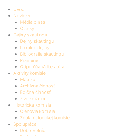
Úvod
Novinky
Média o nás
Články
Dejiny skautingu
Dejiny skautingu
Lokálne dejiny
Bibliografia skautingu
Pramene
Odporúčaná literatúra
Aktivity komisie
Matrika
Archívna činnosť
Edičná činnosť
živé knižnice
Historická komisia
Členovia komisie
Znak historickej komisie
Spolupráca
Dobrovoľníci