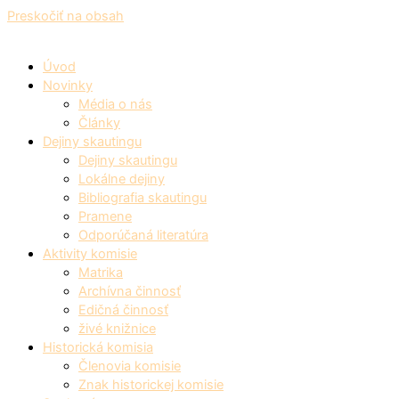
Preskočiť na obsah
Úvod
Novinky
Média o nás
Články
Dejiny skautingu
Dejiny skautingu
Lokálne dejiny
Bibliografia skautingu
Pramene
Odporúčaná literatúra
Aktivity komisie
Matrika
Archívna činnosť
Edičná činnosť
živé knižnice
Historická komisia
Členovia komisie
Znak historickej komisie