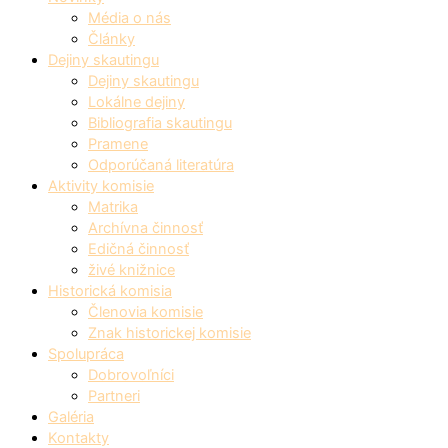
Média o nás
Články
Dejiny skautingu
Dejiny skautingu
Lokálne dejiny
Bibliografia skautingu
Pramene
Odporúčaná literatúra
Aktivity komisie
Matrika
Archívna činnosť
Edičná činnosť
živé knižnice
Historická komisia
Členovia komisie
Znak historickej komisie
Spolupráca
Dobrovoľníci
Partneri
Galéria
Kontakty