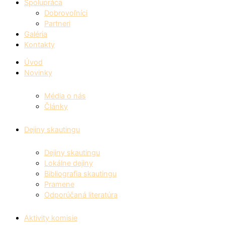
Spolupráca
Dobrovoľníci
Partneri
Galéria
Kontakty
Úvod
Novinky
Média o nás
Články
Dejiny skautingu
Dejiny skautingu
Lokálne dejiny
Bibliografia skautingu
Pramene
Odporúčaná literatúra
Aktivity komisie