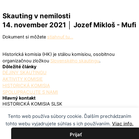
Skauting v nemilosti
14. november 2021 │ Jozef Mikloš - Mufi
Dokument si môžete
stiahnuť tu…
Historická komisia (HK) je stálou komisiou, osobitnou
organizačnou zložkou
Slovenského skautingu
.
Dôležité články
DEJINY SKAUTINGU
AKTIVITY KOMISIE
HISTORICKÁ KOMISIA
SPOLUPRACUJTE S NAMI
Hlavný kontakt
HISTORICKÁ KOMISIA SLSK
JOZEF MIKLOŠ
Tento web používa súbory cookie. Ďalším prechádzaním
VLADIMÍRA CLEMENTISA 16
tohto webu vyjadrujete súhlas s ich používaním.
Viac info.
080 01 PREŠOV
0907 953 801
Prijať
HISTORICKA.KOMISIA@SKAUTING.SK