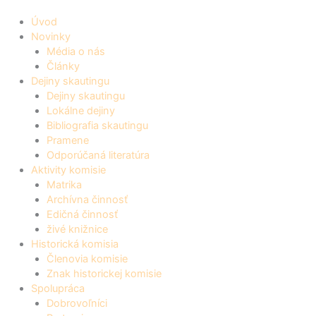
Úvod
Novinky
Média o nás
Články
Dejiny skautingu
Dejiny skautingu
Lokálne dejiny
Bibliografia skautingu
Pramene
Odporúčaná literatúra
Aktivity komisie
Matrika
Archívna činnosť
Edičná činnosť
živé knižnice
Historická komisia
Členovia komisie
Znak historickej komisie
Spolupráca
Dobrovoľníci