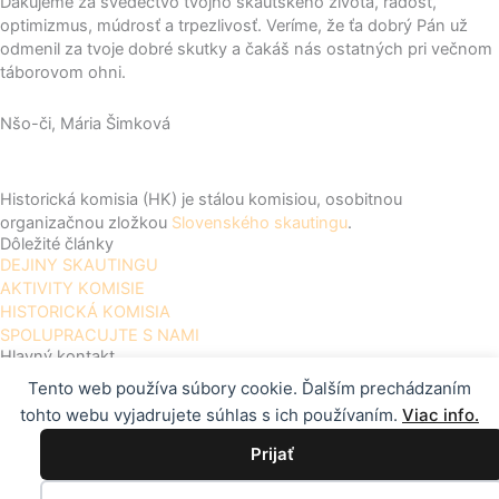
Ďakujeme za svedectvo tvojho skautského života, radosť,
optimizmus, múdrosť a trpezlivosť. Veríme, že ťa dobrý Pán už
odmenil za tvoje dobré skutky a čakáš nás ostatných pri večnom
táborovom ohni.
Nšo-či, Mária Šimková
Historická komisia (HK) je stálou komisiou, osobitnou
organizačnou zložkou
Slovenského skautingu
.
Dôležité články
DEJINY SKAUTINGU
AKTIVITY KOMISIE
HISTORICKÁ KOMISIA
SPOLUPRACUJTE S NAMI
Hlavný kontakt
HISTORICKÁ KOMISIA SLSK
Tento web používa súbory cookie. Ďalším prechádzaním
JOZEF MIKLOŠ
tohto webu vyjadrujete súhlas s ich používaním.
Viac info.
VLADIMÍRA CLEMENTISA 16
080 01 PREŠOV
Prijať
0907 953 801
HISTORICKA.KOMISIA@SKAUTING.SK