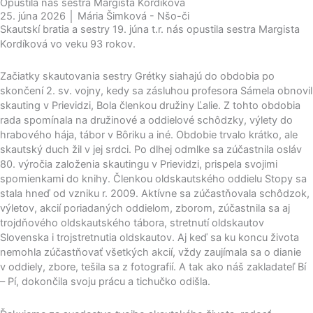
Opustila nás sestra Margista Kordíková
25. júna 2026 │ Mária Šimková - Nšo-či
Skautskí bratia a sestry 19. júna t.r. nás opustila sestra Margista
Kordíková vo veku 93 rokov.
Začiatky skautovania sestry Grétky siahajú do obdobia po
skončení 2. sv. vojny, kedy sa zásluhou profesora Sámela obnovil
skauting v Prievidzi, Bola členkou družiny Ľalie. Z tohto obdobia
rada spomínala na družinové a oddielové schôdzky, výlety do
hrabového hája, tábor v Bôriku a iné. Obdobie trvalo krátko, ale
skautský duch žil v jej srdci. Po dlhej odmlke sa zúčastnila osláv
80. výročia založenia skautingu v Prievidzi, prispela svojimi
spomienkami do knihy. Členkou oldskautského oddielu Stopy sa
stala hneď od vzniku r. 2009. Aktívne sa zúčastňovala schôdzok,
výletov, akcií poriadaných oddielom, zborom, zúčastnila sa aj
trojdňového oldskautského tábora, stretnutí oldskautov
Slovenska i trojstretnutia oldskautov. Aj keď sa ku koncu života
nemohla zúčastňovať všetkých akcií, vždy zaujímala sa o dianie
v oddiely, zbore, tešila sa z fotografií. A tak ako náš zakladateľ Bí
– Pí, dokončila svoju prácu a tichučko odišla.