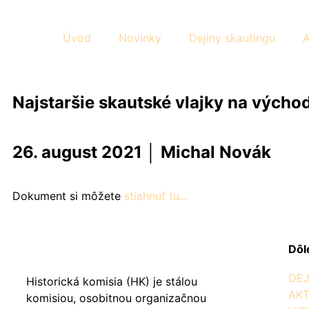
Preskočiť
na
Úvod
Novinky
Dejiny skautingu
A
obsah
Najstaršie skautské vlajky na vých
26. august 2021 │ Michal Novák
Dokument si môžete
stiahnuť tu…
Dôl
DEJ
Historická komisia (HK) je stálou
AKT
komisiou, osobitnou organizačnou