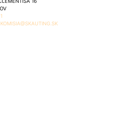
CLEMENTISA 16
ŠOV
1
.KOMISIA@SKAUTING.SK