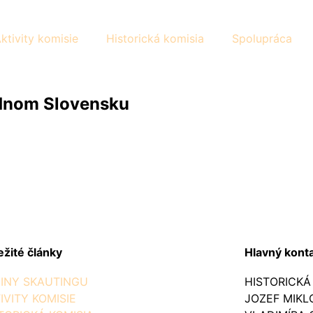
ktivity komisie
Historická komisia
Spolupráca
odnom Slovensku
ežité články
Hlavný kont
INY SKAUTINGU
HISTORICKÁ
IVITY KOMISIE
JOZEF MIKL