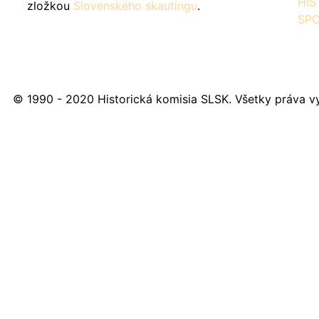
HIS
zložkou
Slovenského skautingu
.
SPO
© 1990 - 2020 Historická komisia SLSK. Všetky práva v
Contact
Us