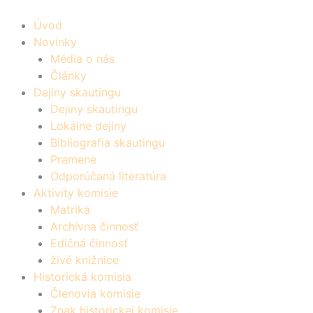
Úvod
Novinky
Média o nás
Články
Dejiny skautingu
Dejiny skautingu
Lokálne dejiny
Bibliografia skautingu
Pramene
Odporúčaná literatúra
Aktivity komisie
Matrika
Archívna činnosť
Edičná činnosť
živé knižnice
Historická komisia
Členovia komisie
Znak historickej komisie